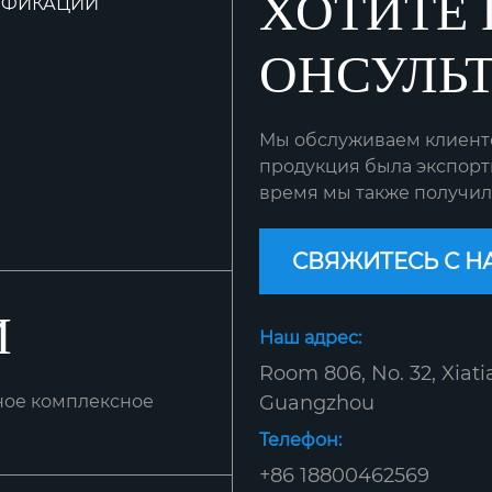
ХОТИТЕ 
ИФИКАЦИИ
ОНСУЛЬ
Мы обслуживаем клиентов
продукция была экспорти
время мы также получил
СВЯЖИТЕСЬ С Н
И
Наш адрес:
Room 806, No. 32, Xiati
ное комплексное
Guangzhou
Телефон:
+86 18800462569