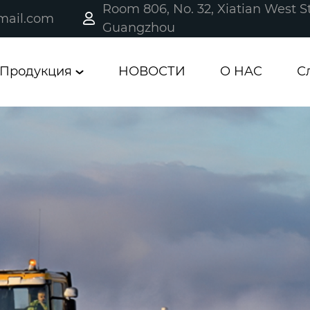
Room 806, No. 32, Xiatian West St
ail.com

Guangzhou
Продукция
НОВОСТИ
O HAC
С