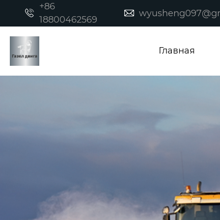
+86
wyusheng097@gm


18800462569
Главная