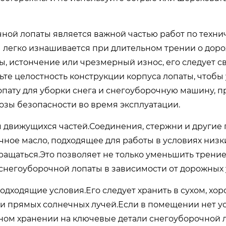
ной лопаты является важной частью работ по техн
ы легко изнашивается при длительном трении о дор
ы, истончение или чрезмерный износ, его следует с
ьте целостность конструкции корпуса лопаты, чтобы
пату для уборки снега и снегоуборочную машину, пр
озы безопасности во время эксплуатации.
 движущихся частей.Соединения, стержни и другие
ное масло, подходящее для работы в условиях низк
 вращаться.Это позволяет не только уменьшить трени
 снегоуборочной лопаты в зависимости от дорожных 
подходящие условия.Его следует хранить в сухом, х
 и прямых солнечных лучей.Если в помещении нет ус
м хранении на ключевые детали снегоуборочной ло