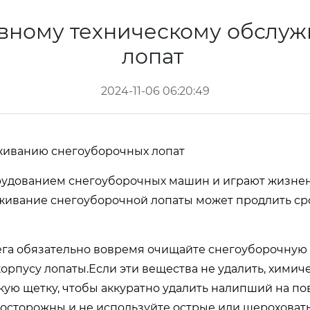
вному техническому обслу
лопат
2024-11-06 06:20:49
живанию снегоуборочных лопат
рудованием снегоуборочных машин и играют жизнен
живание снегоуборочной лопаты может продлить сро
га обязательно вовремя очищайте снегоуборочную ло
корпусу лопаты.Если эти вещества не удалить, хими
кую щетку, чтобы аккуратно удалить налипший на пов
осторожны и не используйте острые или шероховаты