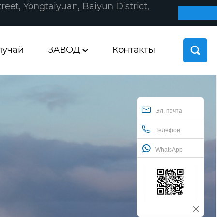
reet, Yongtaiyuan, Baiyun District,
лучай
ЗАВОД
Контакты

Эл. почта
Телефон
WhatsApp